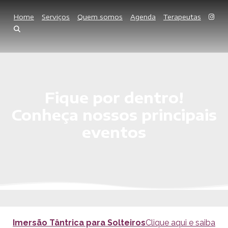
Home
Serviços
Quem somos
Agenda
Terapeutas
Fique por dentro!
Conheça nossos principais
eventos
Imersão Tântrica para Solteiros
Clique aqui e saiba