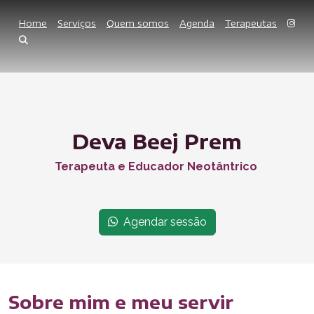
Home
Serviços
Quem somos
Agenda
Terapeutas
Deva Beej Prem
Terapeuta e Educador Neotântrico
Agendar sessão
Sobre mim e meu servir